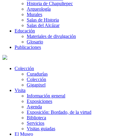
Historia de Chapultepec
Arqueología
Murales
Salas de Historia
Salas del Alcázar
Educación
Materiales de divulgación
Glosario
Publicaciones
Colección
Curadurías
Colección
Gigapixel
Visita
Información general
Exposiciones
Agenda
Exposición: Bordado, de la virtud
Biblioteca
Servicios
Visitas guiadas
El Museo