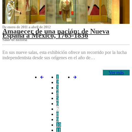
De enero de 2011 a abril de 2012
Amanecer de una nación: de Nueva
España a México, 1765-1836
Salas de historia
En sus nueve salas, esta exhibición ofrece un recorrido por la lucha
independentista desde sus orígenes en el año de…
Ver más
1
2
3
4
5
6
7
8
9
10
11