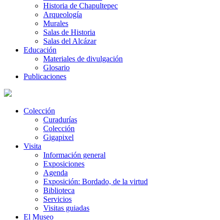
Historia de Chapultepec
Arqueología
Murales
Salas de Historia
Salas del Alcázar
Educación
Materiales de divulgación
Glosario
Publicaciones
Colección
Curadurías
Colección
Gigapixel
Visita
Información general
Exposiciones
Agenda
Exposición: Bordado, de la virtud
Biblioteca
Servicios
Visitas guiadas
El Museo