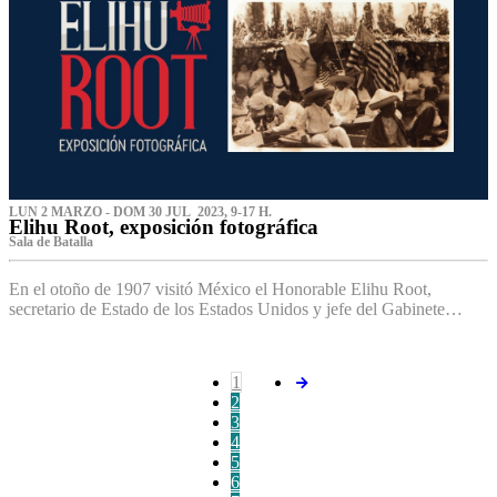
LUN 2 MARZO - DOM 30 JUL 2023, 9-17 H.
Elihu Root, exposición fotográfica
Sala de Batalla
En el otoño de 1907 visitó México el Honorable Elihu Root,
secretario de Estado de los Estados Unidos y jefe del Gabinete…
1
2
3
4
5
6