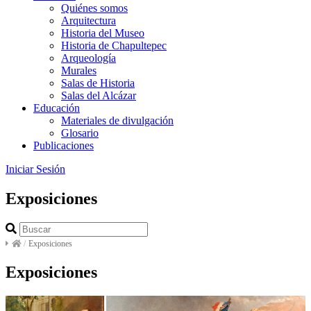
Quiénes somos
Arquitectura
Historia del Museo
Historia de Chapultepec
Arqueología
Murales
Salas de Historia
Salas del Alcázar
Educación
Materiales de divulgación
Glosario
Publicaciones
Iniciar Sesión
Exposiciones
/
Exposiciones
Exposiciones