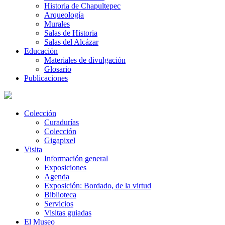
Historia de Chapultepec
Arqueología
Murales
Salas de Historia
Salas del Alcázar
Educación
Materiales de divulgación
Glosario
Publicaciones
Colección
Curadurías
Colección
Gigapixel
Visita
Información general
Exposiciones
Agenda
Exposición: Bordado, de la virtud
Biblioteca
Servicios
Visitas guiadas
El Museo