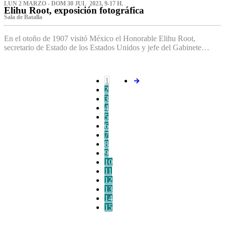
LUN 2 MARZO - DOM 30 JUL 2023, 9-17 H.
Elihu Root, exposición fotográfica
Sala de Batalla
En el otoño de 1907 visitó México el Honorable Elihu Root,
secretario de Estado de los Estados Unidos y jefe del Gabinete…
1
2
3
4
5
6
7
8
9
10
11
12
13
14
15