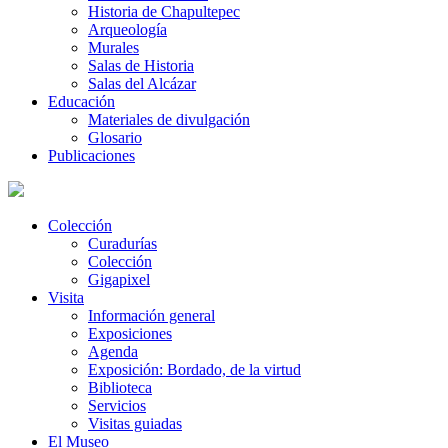
Historia de Chapultepec
Arqueología
Murales
Salas de Historia
Salas del Alcázar
Educación
Materiales de divulgación
Glosario
Publicaciones
Colección
Curadurías
Colección
Gigapixel
Visita
Información general
Exposiciones
Agenda
Exposición: Bordado, de la virtud
Biblioteca
Servicios
Visitas guiadas
El Museo