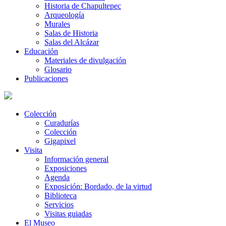
Historia de Chapultepec
Arqueología
Murales
Salas de Historia
Salas del Alcázar
Educación
Materiales de divulgación
Glosario
Publicaciones
Colección
Curadurías
Colección
Gigapixel
Visita
Información general
Exposiciones
Agenda
Exposición: Bordado, de la virtud
Biblioteca
Servicios
Visitas guiadas
El Museo