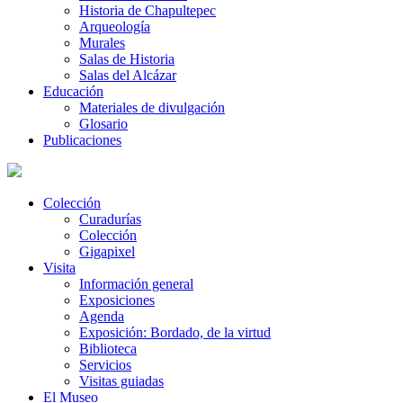
Historia de Chapultepec
Arqueología
Murales
Salas de Historia
Salas del Alcázar
Educación
Materiales de divulgación
Glosario
Publicaciones
Colección
Curadurías
Colección
Gigapixel
Visita
Información general
Exposiciones
Agenda
Exposición: Bordado, de la virtud
Biblioteca
Servicios
Visitas guiadas
El Museo