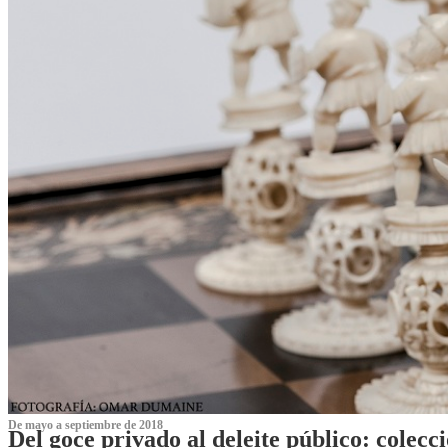
De mayo a septiembre de 2018
Del goce privado al deleite público: cole