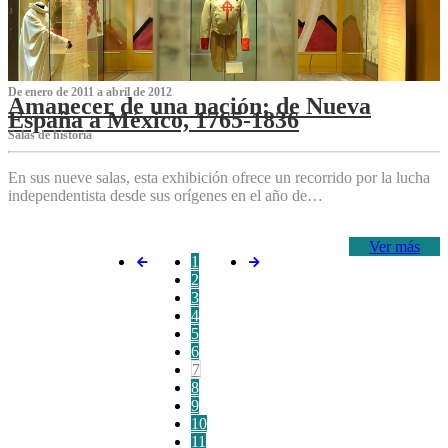
De enero de 2011 a abril de 2012
Amanecer de una nación: de Nueva
España a México, 1765-1836
Salas de historia
En sus nueve salas, esta exhibición ofrece un recorrido por la lucha
independentista desde sus orígenes en el año de…
Ver más
1
2
3
4
5
6
7
8
9
10
11