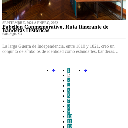
SEPTIEMBRE, 2021 A ENERO, 2022
Pabellón Conmemorativo, Ruta Itinerante de
Banderas Históricas
Sala Siglo XX
La larga Guerra de Independencia, entre 1810 y 1821, creó un
conjunto de símbolos de identidad como estandartes, banderas…
1
2
3
4
5
6
7
8
9
10
11
12