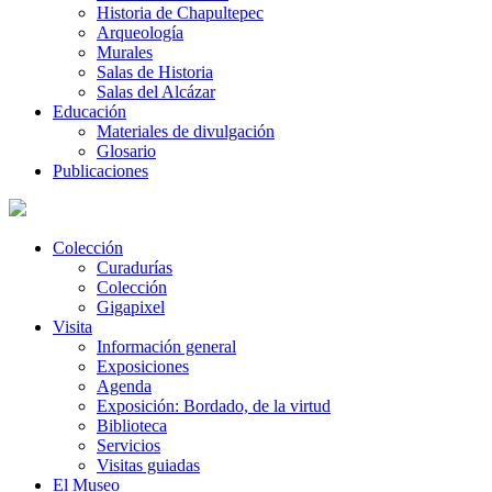
Historia de Chapultepec
Arqueología
Murales
Salas de Historia
Salas del Alcázar
Educación
Materiales de divulgación
Glosario
Publicaciones
Colección
Curadurías
Colección
Gigapixel
Visita
Información general
Exposiciones
Agenda
Exposición: Bordado, de la virtud
Biblioteca
Servicios
Visitas guiadas
El Museo