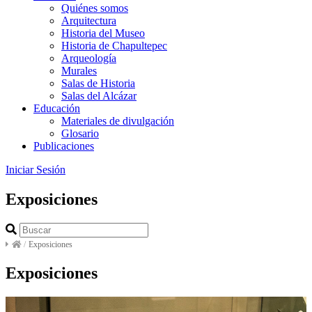
Quiénes somos
Arquitectura
Historia del Museo
Historia de Chapultepec
Arqueología
Murales
Salas de Historia
Salas del Alcázar
Educación
Materiales de divulgación
Glosario
Publicaciones
Iniciar Sesión
Exposiciones
/
Exposiciones
Exposiciones