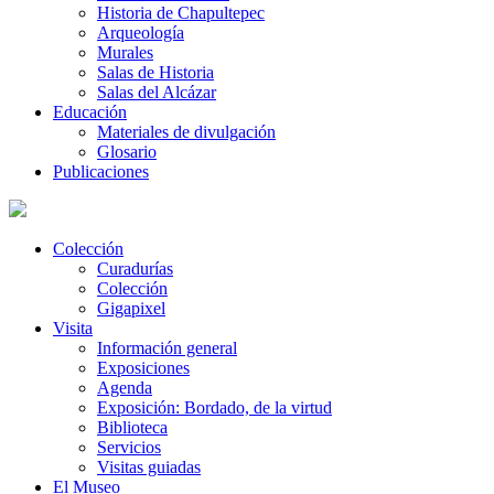
Historia de Chapultepec
Arqueología
Murales
Salas de Historia
Salas del Alcázar
Educación
Materiales de divulgación
Glosario
Publicaciones
Colección
Curadurías
Colección
Gigapixel
Visita
Información general
Exposiciones
Agenda
Exposición: Bordado, de la virtud
Biblioteca
Servicios
Visitas guiadas
El Museo