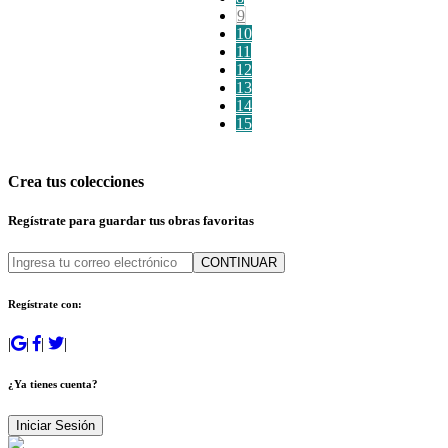
9
10
11
12
13
14
15
Crea tus colecciones
Regístrate para guardar tus obras favoritas
CONTINUAR
Regístrate con:
|
|
|
|
¿Ya tienes cuenta?
Iniciar Sesión