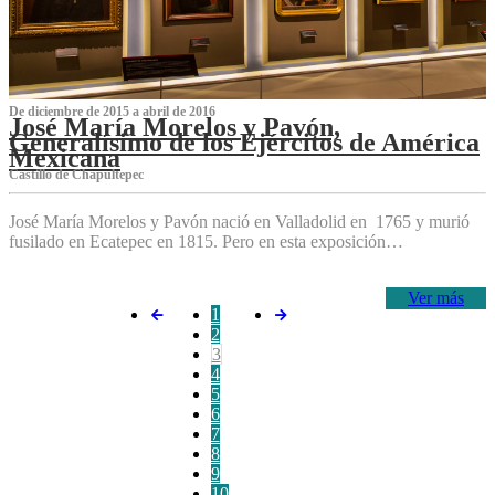
De diciembre de 2015 a abril de 2016
José María Morelos y Pavón,
Generalísimo de los Ejércitos de América
Mexicana
C‌astillo de Chapultepec
José María Morelos y Pavón nació en Valladolid en 1765 y murió
fusilado en Ecatepec en 1815. Pero en esta exposición…
Ver más
1
2
3
4
5
6
7
8
9
10