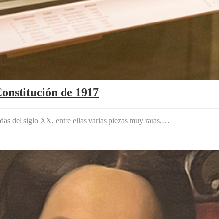
Constitución de 1917
das del siglo XX, entre ellas varias piezas muy raras,…