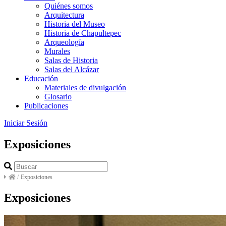
Quiénes somos
Arquitectura
Historia del Museo
Historia de Chapultepec
Arqueología
Murales
Salas de Historia
Salas del Alcázar
Educación
Materiales de divulgación
Glosario
Publicaciones
Iniciar Sesión
Exposiciones
/
Exposiciones
Exposiciones