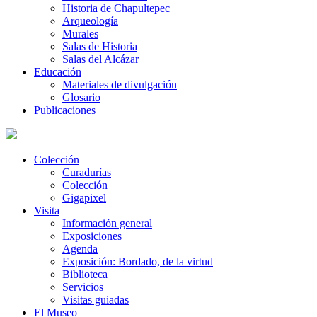
Historia de Chapultepec
Arqueología
Murales
Salas de Historia
Salas del Alcázar
Educación
Materiales de divulgación
Glosario
Publicaciones
Colección
Curadurías
Colección
Gigapixel
Visita
Información general
Exposiciones
Agenda
Exposición: Bordado, de la virtud
Biblioteca
Servicios
Visitas guiadas
El Museo