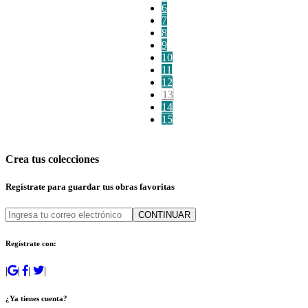
6
7
8
9
10
11
12
13
14
15
Crea tus colecciones
Regístrate para guardar tus obras favoritas
CONTINUAR
Regístrate con:
|
|
|
|
¿Ya tienes cuenta?