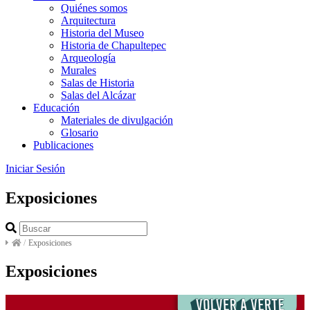
Quiénes somos
Arquitectura
Historia del Museo
Historia de Chapultepec
Arqueología
Murales
Salas de Historia
Salas del Alcázar
Educación
Materiales de divulgación
Glosario
Publicaciones
Iniciar Sesión
Exposiciones
/
Exposiciones
Exposiciones