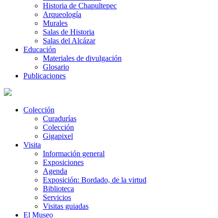
Historia de Chapultepec
Arqueología
Murales
Salas de Historia
Salas del Alcázar
Educación
Materiales de divulgación
Glosario
Publicaciones
Colección
Curadurías
Colección
Gigapixel
Visita
Información general
Exposiciones
Agenda
Exposición: Bordado, de la virtud
Biblioteca
Servicios
Visitas guiadas
El Museo