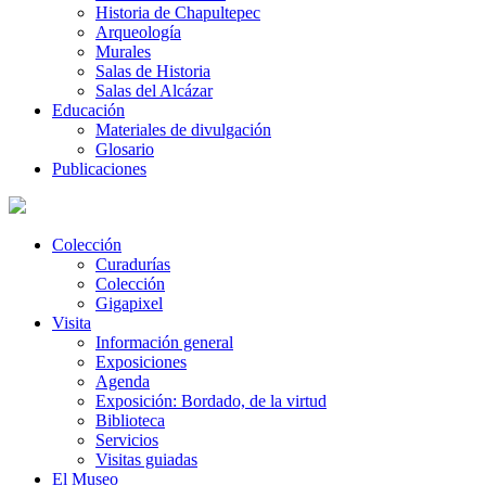
Historia de Chapultepec
Arqueología
Murales
Salas de Historia
Salas del Alcázar
Educación
Materiales de divulgación
Glosario
Publicaciones
Colección
Curadurías
Colección
Gigapixel
Visita
Información general
Exposiciones
Agenda
Exposición: Bordado, de la virtud
Biblioteca
Servicios
Visitas guiadas
El Museo