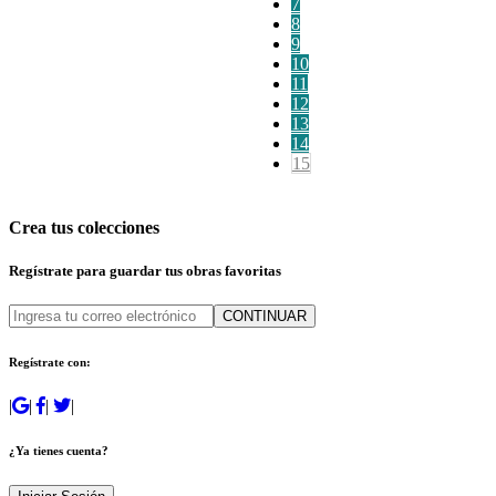
7
8
9
10
11
12
13
14
15
Crea tus colecciones
Regístrate para guardar tus obras favoritas
CONTINUAR
Regístrate con:
|
|
|
|
¿Ya tienes cuenta?