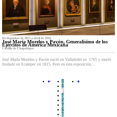
De diciembre de 2015 a abril de 2016
José María Morelos y Pavón, Generalísimo de los
Ejércitos de América Mexicana
C‌astillo de Chapultepec
José María Morelos y Pavón nació en Valladolid en 1765 y murió
fusilado en Ecatepec en 1815. Pero en esta exposición…
1
2
3
4
5
6
7
8