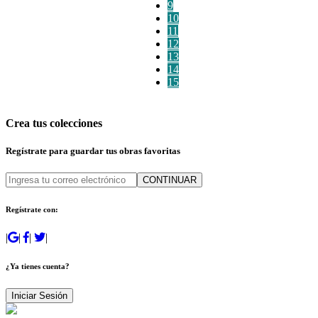
9
10
11
12
13
14
15
Crea tus colecciones
Regístrate para guardar tus obras favoritas
CONTINUAR
Regístrate con:
|
|
|
|
¿Ya tienes cuenta?
Iniciar Sesión