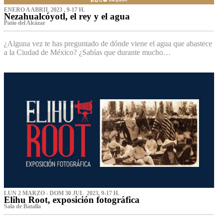
ENERO A ABRIL 2023 , 9-17 H.
Nezahualcóyotl, el rey y el agua
Patio del Alcázar
¿Alguna vez te has preguntado de dónde viene el agua que abastece
a la Ciudad de México? ¿Sabías que durante mucho…
LUN 2 MARZO - DOM 30 JUL 2023, 9-17 H.
Elihu Root, exposición fotográfica
Sala de Batalla