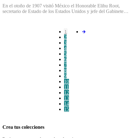
En el otoño de 1907 visitó México el Honorable Elihu Root,
secretario de Estado de los Estados Unidos y jefe del Gabinete…
1
2
3
4
5
6
7
8
9
10
11
12
13
14
15
Crea tus colecciones