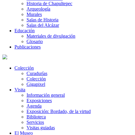
Historia de Chapultepec
Arqueología
Murales
Salas de Historia
Salas del Alcázar
Educación
Materiales de divulgación
Glosario
Publicaciones
Colección
Curadurías
Colección
Gigapixel
Visita
Información general
Exposiciones
Agenda
Exposición: Bordado, de la virtud
Biblioteca
Servicios
Visitas guiadas
El Museo