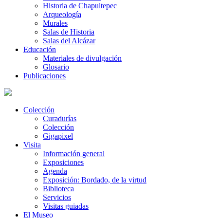
Historia de Chapultepec
Arqueología
Murales
Salas de Historia
Salas del Alcázar
Educación
Materiales de divulgación
Glosario
Publicaciones
Colección
Curadurías
Colección
Gigapixel
Visita
Información general
Exposiciones
Agenda
Exposición: Bordado, de la virtud
Biblioteca
Servicios
Visitas guiadas
El Museo