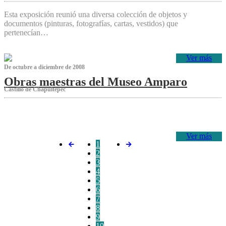
Esta exposición reunió una diversa colección de objetos y
documentos (pinturas, fotografías, cartas, vestidos) que
pertenecían…
Ver más
De octubre a diciembre de 2008
Obras maestras del Museo Amparo
Castillo de Chapultepec
‌
Ver más
1
2
3
4
5
6
7
8
9
10