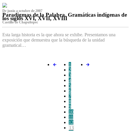
De junio a octubre de 2007
Paradigmas de la Palabra. Gramáticas indígenas de
los siglos XVI, XVII, XVIII
Castillo de Chapultepec
Esta larga historia es la que ahora se exhibe. Presentamos una
exposición que demuestra que la búsqueda de la unidad
gramatical…
1
2
3
4
5
6
7
8
9
10
11
12
13