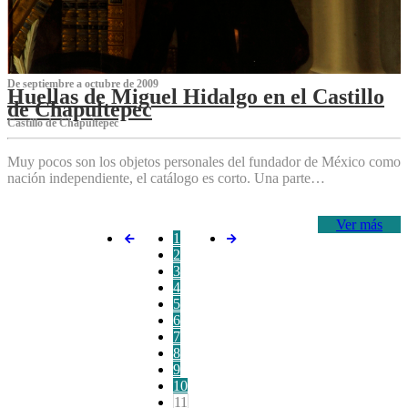
De septiembre a octubre de 2009
Huellas de Miguel Hidalgo en el Castillo
de Chapultepec
Castillo de Chapultepec
Muy pocos son los objetos personales del fundador de México como
nación independiente, el catálogo es corto. Una parte…
Ver más
1
2
3
4
5
6
7
8
9
10
11