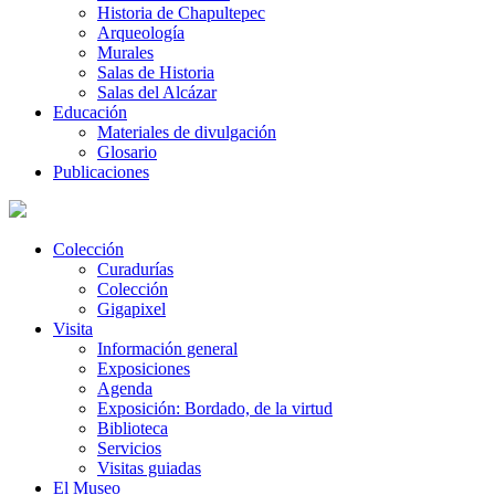
Historia de Chapultepec
Arqueología
Murales
Salas de Historia
Salas del Alcázar
Educación
Materiales de divulgación
Glosario
Publicaciones
Colección
Curadurías
Colección
Gigapixel
Visita
Información general
Exposiciones
Agenda
Exposición: Bordado, de la virtud
Biblioteca
Servicios
Visitas guiadas
El Museo