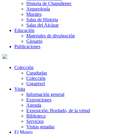
Historia de Chapultepec
Arqueología
Murales
Salas de Historia
Salas del Alcázar
Educación
Materiales de divulgación
Glosario
Publicaciones
Colección
Curadurías
Colección
Gigapixel
Visita
Información general
Exposiciones
Agenda
Exposición: Bordado, de la virtud
Biblioteca
Servicios
Visitas guiadas
El Museo