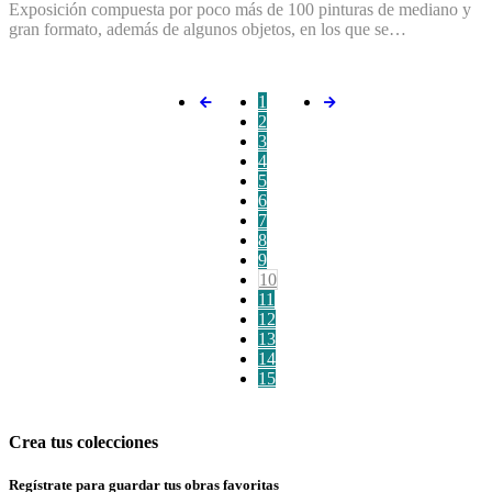
Exposición compuesta por poco más de 100 pinturas de mediano y
gran formato, además de algunos objetos, en los que se…
1
2
3
4
5
6
7
8
9
10
11
12
13
14
15
Crea tus colecciones
Regístrate para guardar tus obras favoritas