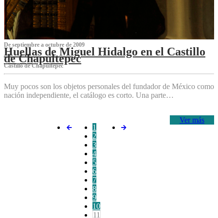
De septiembre a octubre de 2009
Huellas de Miguel Hidalgo en el Castillo
de Chapultepec
Castillo de Chapultepec
Muy pocos son los objetos personales del fundador de México como
nación independiente, el catálogo es corto. Una parte…
Ver más
1
2
3
4
5
6
7
8
9
10
11