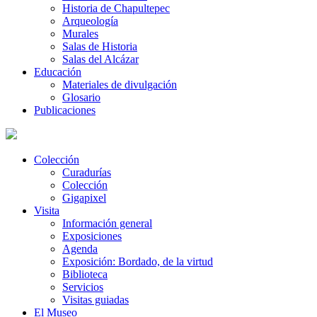
Historia de Chapultepec
Arqueología
Murales
Salas de Historia
Salas del Alcázar
Educación
Materiales de divulgación
Glosario
Publicaciones
Colección
Curadurías
Colección
Gigapixel
Visita
Información general
Exposiciones
Agenda
Exposición: Bordado, de la virtud
Biblioteca
Servicios
Visitas guiadas
El Museo