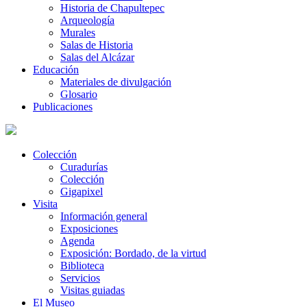
Historia de Chapultepec
Arqueología
Murales
Salas de Historia
Salas del Alcázar
Educación
Materiales de divulgación
Glosario
Publicaciones
Colección
Curadurías
Colección
Gigapixel
Visita
Información general
Exposiciones
Agenda
Exposición: Bordado, de la virtud
Biblioteca
Servicios
Visitas guiadas
El Museo