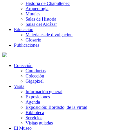
Historia de Chapultepec
Arqueología
Murales
Salas de Historia
Salas del Alcázar
Educación
Materiales de divulgación
Glosario
Publicaciones
Colección
Curadurías
Colección
Gigapixel
Visita
Información general
Exposiciones
Agenda
Exposición: Bordado, de la virtud
Biblioteca
Servicios
Visitas guiadas
El Museo