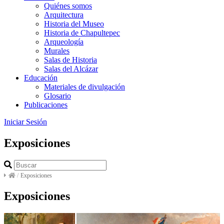
Quiénes somos
Arquitectura
Historia del Museo
Historia de Chapultepec
Arqueología
Murales
Salas de Historia
Salas del Alcázar
Educación
Materiales de divulgación
Glosario
Publicaciones
Iniciar Sesión
Exposiciones
/
Exposiciones
Exposiciones