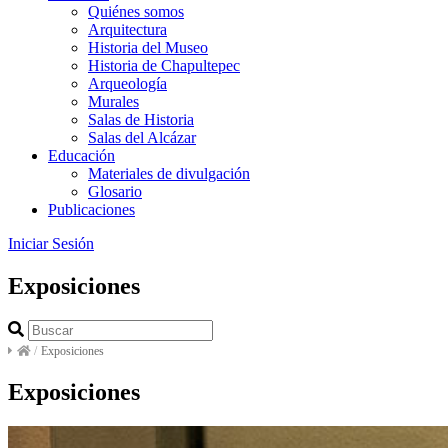
Quiénes somos
Arquitectura
Historia del Museo
Historia de Chapultepec
Arqueología
Murales
Salas de Historia
Salas del Alcázar
Educación
Materiales de divulgación
Glosario
Publicaciones
Iniciar Sesión
Exposiciones
/
Exposiciones
Exposiciones