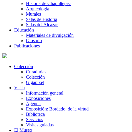
Historia de Chapultepec
Arqueología
Murales
Salas de Historia
Salas del Alcázar
Educación
Materiales de divulgación
Glosario
Publicaciones
Colección
Curadurías
Colección
Gigapixel
Visita
Información general
Exposiciones
Agenda
Exposición: Bordado, de la virtud
Biblioteca
Servicios
Visitas guiadas
El Museo