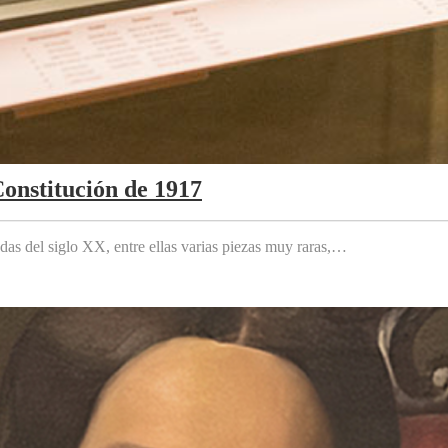
Constitución de 1917
das del siglo XX, entre ellas varias piezas muy raras,…