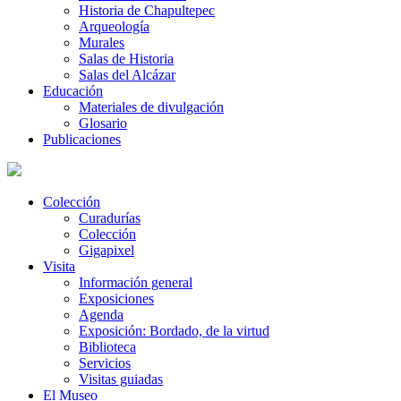
Historia de Chapultepec
Arqueología
Murales
Salas de Historia
Salas del Alcázar
Educación
Materiales de divulgación
Glosario
Publicaciones
Colección
Curadurías
Colección
Gigapixel
Visita
Información general
Exposiciones
Agenda
Exposición: Bordado, de la virtud
Biblioteca
Servicios
Visitas guiadas
El Museo