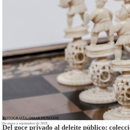
De mayo a septiembre de 2018
Del goce privado al deleite público: cole