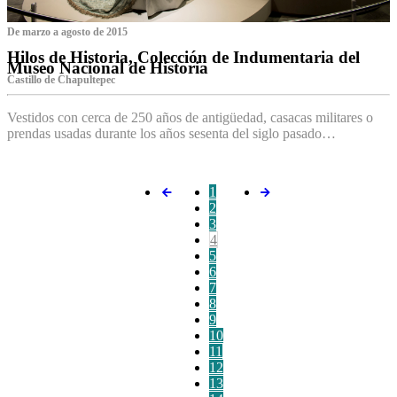
De marzo a agosto de 2015
Hilos de Historia, Colección de Indumentaria del
Museo Nacional de Historia
Castillo de Chapultepec
Vestidos con cerca de 250 años de antigüedad, casacas militares o
prendas usadas durante los años sesenta del siglo pasado…
1
2
3
4
5
6
7
8
9
10
11
12
13