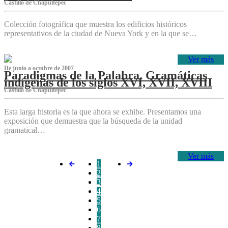
Castillo de Chapultepec
Colección fotográfica que muestra los edificios históricos
representativos de la ciudad de Nueva York y en la que se…
Ver más
De junio a octubre de 2007
Paradigmas de la Palabra. Gramáticas
indígenas de los siglos XVI, XVII, XVIII
Castillo de Chapultepec
Esta larga historia es la que ahora se exhibe. Presentamos una
exposición que demuestra que la búsqueda de la unidad
gramatical…
Ver más
1
2
3
4
5
6
7
8