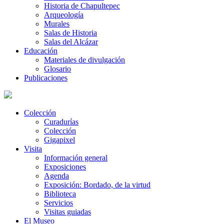
Historia de Chapultepec
Arqueología
Murales
Salas de Historia
Salas del Alcázar
Educación
Materiales de divulgación
Glosario
Publicaciones
Colección
Curadurías
Colección
Gigapixel
Visita
Información general
Exposiciones
Agenda
Exposición: Bordado, de la virtud
Biblioteca
Servicios
Visitas guiadas
El Museo