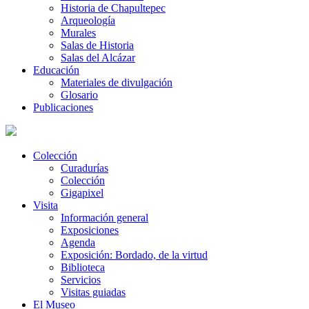
Historia de Chapultepec
Arqueología
Murales
Salas de Historia
Salas del Alcázar
Educación
Materiales de divulgación
Glosario
Publicaciones
Colección
Curadurías
Colección
Gigapixel
Visita
Información general
Exposiciones
Agenda
Exposición: Bordado, de la virtud
Biblioteca
Servicios
Visitas guiadas
El Museo