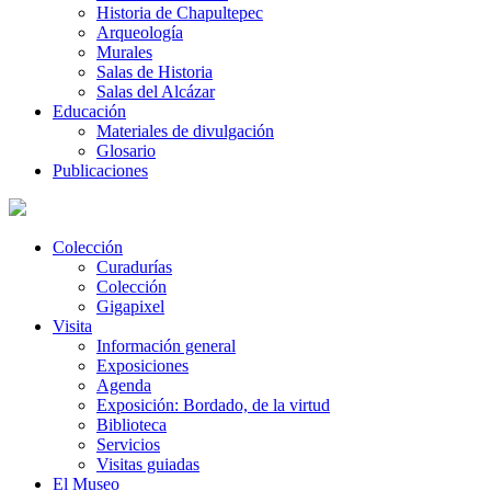
Historia de Chapultepec
Arqueología
Murales
Salas de Historia
Salas del Alcázar
Educación
Materiales de divulgación
Glosario
Publicaciones
Colección
Curadurías
Colección
Gigapixel
Visita
Información general
Exposiciones
Agenda
Exposición: Bordado, de la virtud
Biblioteca
Servicios
Visitas guiadas
El Museo