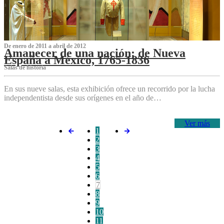
De enero de 2011 a abril de 2012
Amanecer de una nación: de Nueva
España a México, 1765-1836
Salas de historia
En sus nueve salas, esta exhibición ofrece un recorrido por la lucha
independentista desde sus orígenes en el año de…
Ver más
1
2
3
4
5
6
7
8
9
10
11