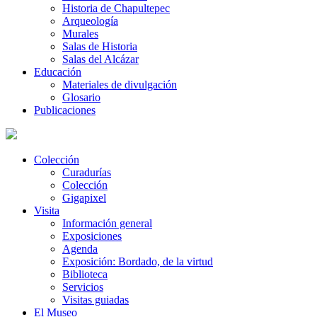
Historia de Chapultepec
Arqueología
Murales
Salas de Historia
Salas del Alcázar
Educación
Materiales de divulgación
Glosario
Publicaciones
Colección
Curadurías
Colección
Gigapixel
Visita
Información general
Exposiciones
Agenda
Exposición: Bordado, de la virtud
Biblioteca
Servicios
Visitas guiadas
El Museo