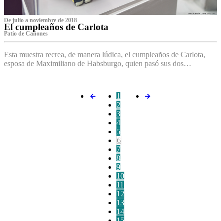
De julio a noviembre de 2018
El cumpleaños de Carlota
Patio de Cañones
Esta muestra recrea, de manera lúdica, el cumpleaños de Carlota,
esposa de Maximiliano de Habsburgo, quien pasó sus dos…
1
2
3
4
5
6
7
8
9
10
11
12
13
14
15