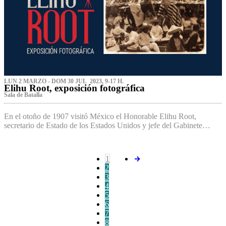
LUN 2 MARZO - DOM 30 JUL 2023, 9-17 H.
Elihu Root, exposición fotográfica
Sala de Batalla
En el otoño de 1907 visitó México el Honorable Elihu Root,
secretario de Estado de los Estados Unidos y jefe del Gabinete…
1
2
3
4
5
6
7
8