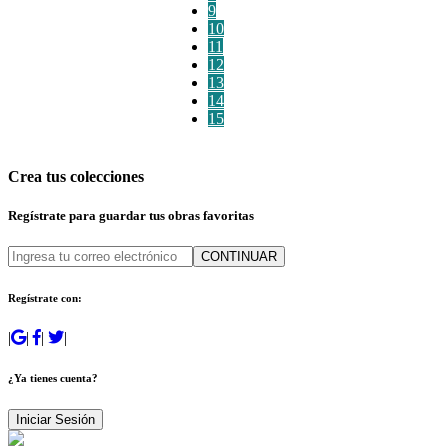
9
10
11
12
13
14
15
Crea tus colecciones
Regístrate para guardar tus obras favoritas
CONTINUAR
Regístrate con:
|
|
|
|
¿Ya tienes cuenta?
Iniciar Sesión