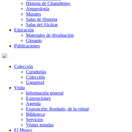
Historia de Chapultepec
Arqueología
Murales
Salas de Historia
Salas del Alcázar
Educación
Materiales de divulgación
Glosario
Publicaciones
Colección
Curadurías
Colección
Gigapixel
Visita
Información general
Exposiciones
Agenda
Exposición: Bordado, de la virtud
Biblioteca
Servicios
Visitas guiadas
El Museo