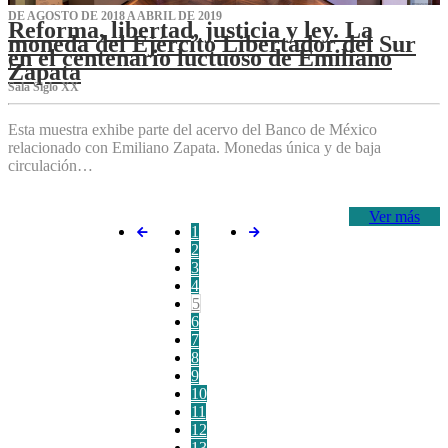
DE AGOSTO DE 2018 A ABRIL DE 2019
Reforma, libertad, justicia y ley. La
moneda del Ejército Libertador del Sur
en el centenario luctuoso de Emiliano
Zapata
Sala Siglo XX
Esta muestra exhibe parte del acervo del Banco de México
relacionado con Emiliano Zapata. Monedas única y de baja
circulación…
Ver más
1
2
3
4
5
6
7
8
9
10
11
12
13