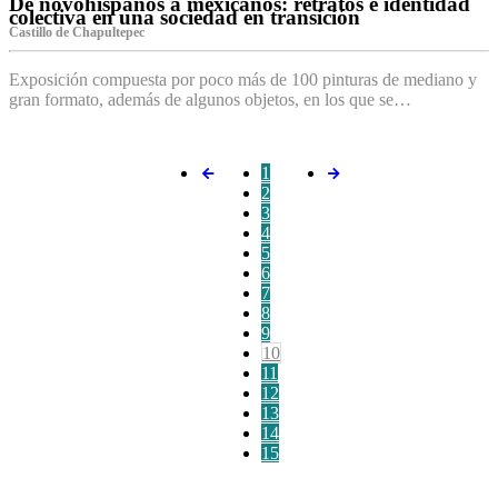
De novohispanos a mexicanos: retratos e identidad
colectiva en una sociedad en transición
Castillo de Chapultepec
Exposición compuesta por poco más de 100 pinturas de mediano y
gran formato, además de algunos objetos, en los que se…
1
2
3
4
5
6
7
8
9
10
11
12
13
14
15