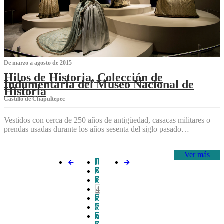
De marzo a agosto de 2015
Hilos de Historia, Colección de
Indumentaria del Museo Nacional de
Historia
Castillo de Chapultepec
Vestidos con cerca de 250 años de antigüedad, casacas militares o
prendas usadas durante los años sesenta del siglo pasado…
Ver más
1
2
3
4
5
6
7