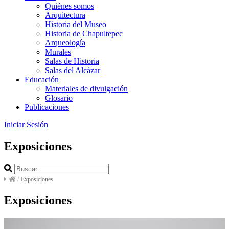
Quiénes somos
Arquitectura
Historia del Museo
Historia de Chapultepec
Arqueología
Murales
Salas de Historia
Salas del Alcázar
Educación
Materiales de divulgación
Glosario
Publicaciones
Iniciar Sesión
Exposiciones
/
Exposiciones
Exposiciones