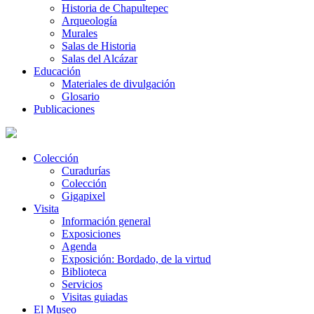
Historia de Chapultepec
Arqueología
Murales
Salas de Historia
Salas del Alcázar
Educación
Materiales de divulgación
Glosario
Publicaciones
Colección
Curadurías
Colección
Gigapixel
Visita
Información general
Exposiciones
Agenda
Exposición: Bordado, de la virtud
Biblioteca
Servicios
Visitas guiadas
El Museo