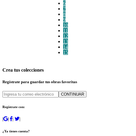
6
7
8
9
10
11
12
13
14
15
Crea tus colecciones
Regístrate para guardar tus obras favoritas
CONTINUAR
Regístrate con:
|
|
|
|
¿Ya tienes cuenta?