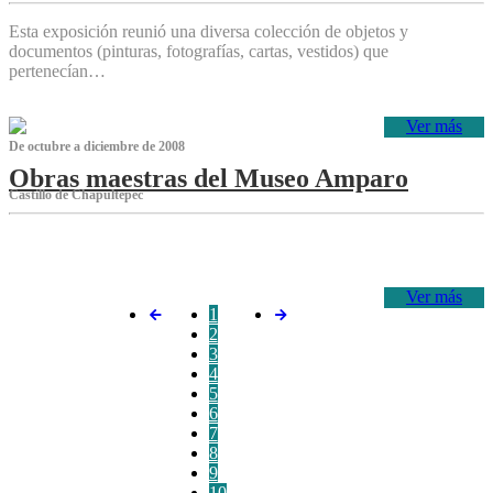
Esta exposición reunió una diversa colección de objetos y
documentos (pinturas, fotografías, cartas, vestidos) que
pertenecían…
Ver más
De octubre a diciembre de 2008
Obras maestras del Museo Amparo
Castillo de Chapultepec
‌
Ver más
1
2
3
4
5
6
7
8
9
10