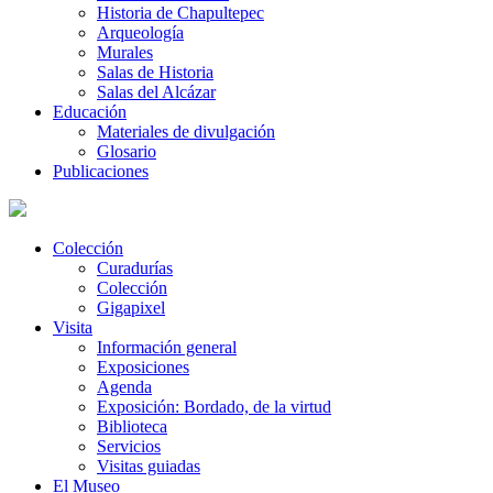
Historia de Chapultepec
Arqueología
Murales
Salas de Historia
Salas del Alcázar
Educación
Materiales de divulgación
Glosario
Publicaciones
Colección
Curadurías
Colección
Gigapixel
Visita
Información general
Exposiciones
Agenda
Exposición: Bordado, de la virtud
Biblioteca
Servicios
Visitas guiadas
El Museo