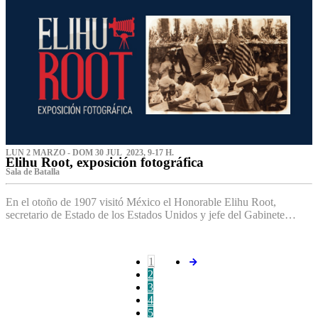
LUN 2 MARZO - DOM 30 JUL 2023, 9-17 H.
Elihu Root, exposición fotográfica
Sala de Batalla
En el otoño de 1907 visitó México el Honorable Elihu Root,
secretario de Estado de los Estados Unidos y jefe del Gabinete…
1
2
3
4
5