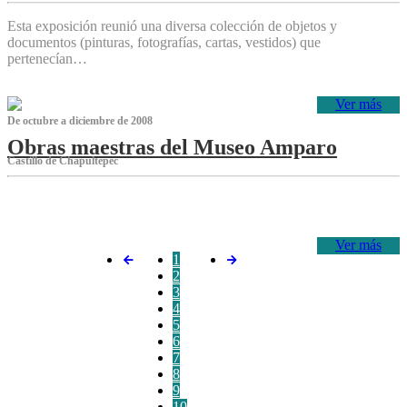
Esta exposición reunió una diversa colección de objetos y
documentos (pinturas, fotografías, cartas, vestidos) que
pertenecían…
Ver más
De octubre a diciembre de 2008
Obras maestras del Museo Amparo
Castillo de Chapultepec
‌
Ver más
1
2
3
4
5
6
7
8
9
10