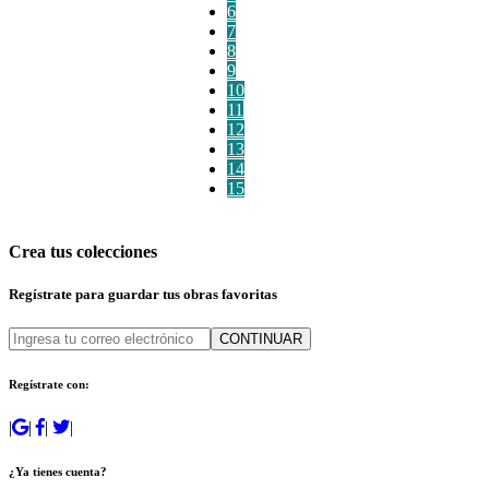
6
7
8
9
10
11
12
13
14
15
Crea tus colecciones
Regístrate para guardar tus obras favoritas
CONTINUAR
Regístrate con:
|
|
|
|
¿Ya tienes cuenta?