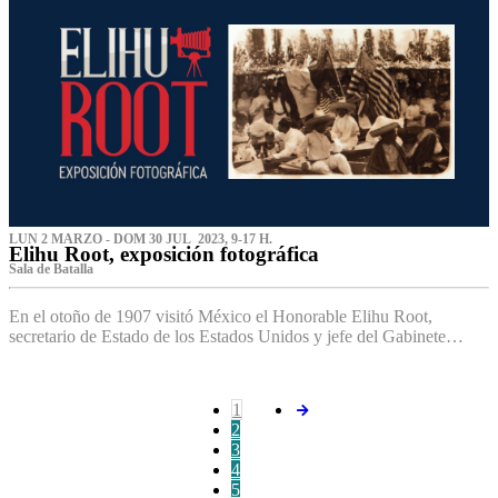
LUN 2 MARZO - DOM 30 JUL 2023, 9-17 H.
Elihu Root, exposición fotográfica
Sala de Batalla
En el otoño de 1907 visitó México el Honorable Elihu Root,
secretario de Estado de los Estados Unidos y jefe del Gabinete…
1
2
3
4
5