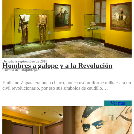
De julio a septiembre de 2010
Hombres a galope y a la Revolución
Castillo de Chapultepec
Emiliano Zapata era buen charro, nunca usó uniforme militar: era un
civil revolucionario, por eso sus símbolos de caudillo,…
Ver más