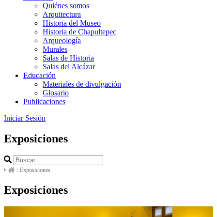
Quiénes somos
Arquitectura
Historia del Museo
Historia de Chapultepec
Arqueología
Murales
Salas de Historia
Salas del Alcázar
Educación
Materiales de divulgación
Glosario
Publicaciones
Iniciar Sesión
Exposiciones
/
Exposiciones
Exposiciones