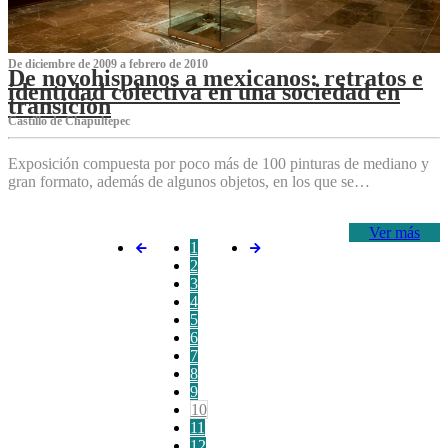
De diciembre de 2009 a febrero de 2010
De novohispanos a mexicanos: retratos e
identidad colectiva en una sociedad en
transición
Castillo de Chapultepec
Exposición compuesta por poco más de 100 pinturas de mediano y
gran formato, además de algunos objetos, en los que se…
Ver más
1
2
3
4
5
6
7
8
9
10
11
12