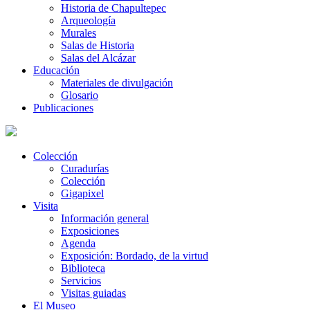
Historia de Chapultepec
Arqueología
Murales
Salas de Historia
Salas del Alcázar
Educación
Materiales de divulgación
Glosario
Publicaciones
Colección
Curadurías
Colección
Gigapixel
Visita
Información general
Exposiciones
Agenda
Exposición: Bordado, de la virtud
Biblioteca
Servicios
Visitas guiadas
El Museo