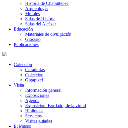
Historia de Chapultepec
Arqueología
Murales
Salas de Historia
Salas del Alcázar
Educación
Materiales de divulgación
Glosario
Publicaciones
Colección
Curadurías
Colección
Gigapixel
Visita
Información general
Exposiciones
Agenda
Exposición: Bordado, de la virtud
Biblioteca
Servicios
Visitas guiadas
El Museo