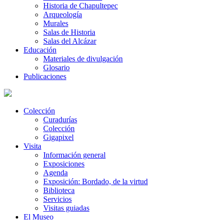
Historia de Chapultepec
Arqueología
Murales
Salas de Historia
Salas del Alcázar
Educación
Materiales de divulgación
Glosario
Publicaciones
Colección
Curadurías
Colección
Gigapixel
Visita
Información general
Exposiciones
Agenda
Exposición: Bordado, de la virtud
Biblioteca
Servicios
Visitas guiadas
El Museo