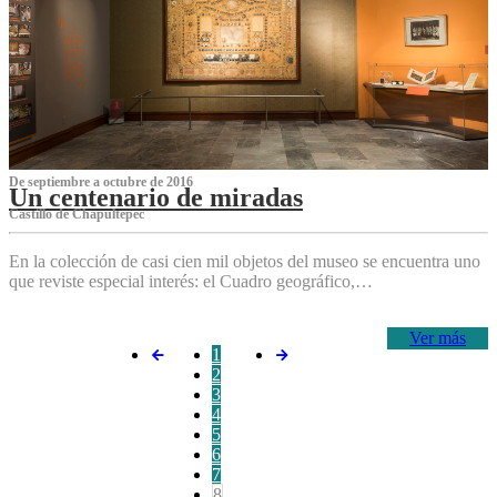
De septiembre a octubre de 2016
Un centenario de miradas
Castillo de Chapultepec
En la colección de casi cien mil objetos del museo se encuentra uno
que reviste especial interés: el Cuadro geográfico,…
Ver más
1
2
3
4
5
6
7
8