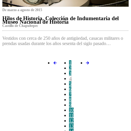
De marzo a agosto de 2015
Hilos de Historia, Colección de Indumentaria del
Museo Nacional de Historia
Castillo de Chapultepec
Vestidos con cerca de 250 años de antigüedad, casacas militares o
prendas usadas durante los años sesenta del siglo pasado…
1
2
3
4
5
6
7
8
9
10
11
12
13