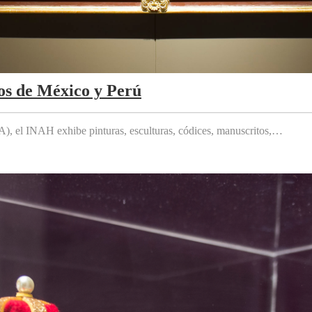
os de México y Perú
 el INAH exhibe pinturas, esculturas, códices, manuscritos,…