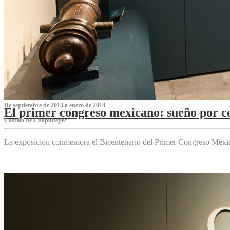
De septiembre de 2013 a enero de 2014
El primer congreso mexicano: sueño por co
Castillo de Chapultepec
La exposición conmemora el Bicentenario del Primer Congreso Mexi