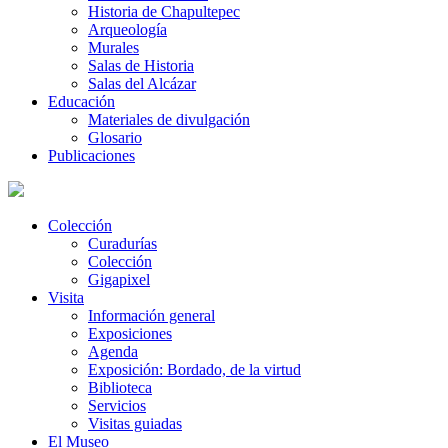
Historia de Chapultepec
Arqueología
Murales
Salas de Historia
Salas del Alcázar
Educación
Materiales de divulgación
Glosario
Publicaciones
Colección
Curadurías
Colección
Gigapixel
Visita
Información general
Exposiciones
Agenda
Exposición: Bordado, de la virtud
Biblioteca
Servicios
Visitas guiadas
El Museo