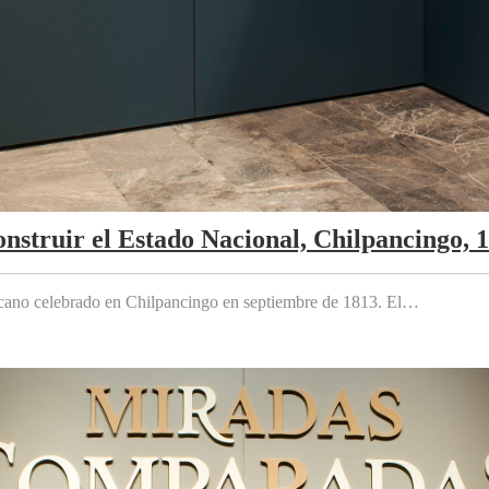
nstruir el Estado Nacional, Chilpancingo, 
cano celebrado en Chilpancingo en septiembre de 1813. El…