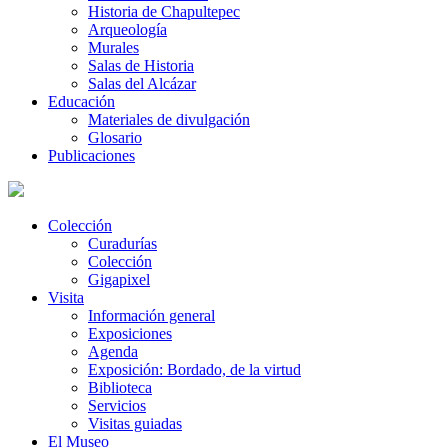
Historia de Chapultepec
Arqueología
Murales
Salas de Historia
Salas del Alcázar
Educación
Materiales de divulgación
Glosario
Publicaciones
Colección
Curadurías
Colección
Gigapixel
Visita
Información general
Exposiciones
Agenda
Exposición: Bordado, de la virtud
Biblioteca
Servicios
Visitas guiadas
El Museo