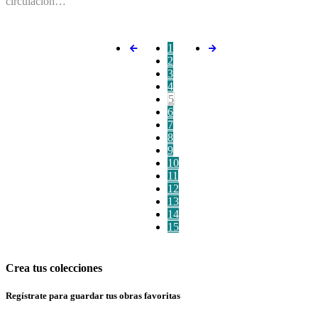
circulación…
1
2
3
4
5
6
7
8
9
10
11
12
13
14
15
Crea tus colecciones
Regístrate para guardar tus obras favoritas