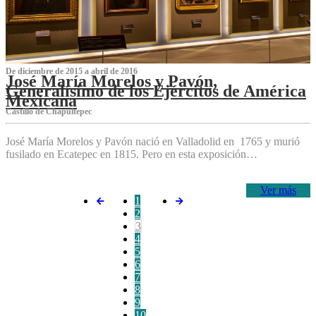
De diciembre de 2015 a abril de 2016
José María Morelos y Pavón,
Generalísimo de los Ejércitos de América
Mexicana
C‌astillo de Chapultepec
José María Morelos y Pavón nació en Valladolid en 1765 y murió
fusilado en Ecatepec en 1815. Pero en esta exposición…
Ver más
1
2
3
4
5
6
7
8
9
10