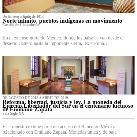
De febrero a junio de 2014
Norte infinito, pueblos indígenas en movimiento
Castillo de Chapultepec
En el extenso norte de México, donde los paisajes van desde el
desierto costero hasta la imponente sierra, existe una…
DE AGOSTO DE 2018 A ABRIL DE 2019
Reforma, libertad, justicia y ley. La moneda del
Ejército Libertador del Sur en el centenario luctuoso
de Emiliano Zapata
Sala Siglo XX
Esta muestra exhibe parte del acervo del Banco de México
relacionado con Emiliano Zapata. Monedas única y de baja