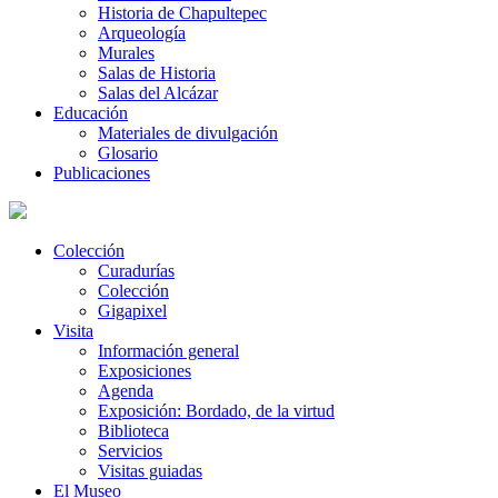
Historia de Chapultepec
Arqueología
Murales
Salas de Historia
Salas del Alcázar
Educación
Materiales de divulgación
Glosario
Publicaciones
Colección
Curadurías
Colección
Gigapixel
Visita
Información general
Exposiciones
Agenda
Exposición: Bordado, de la virtud
Biblioteca
Servicios
Visitas guiadas
El Museo