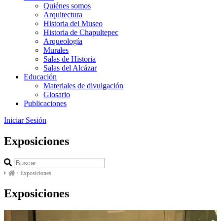
Quiénes somos
Arquitectura
Historia del Museo
Historia de Chapultepec
Arqueología
Murales
Salas de Historia
Salas del Alcázar
Educación
Materiales de divulgación
Glosario
Publicaciones
Iniciar Sesión
Exposiciones
/
Exposiciones
Exposiciones