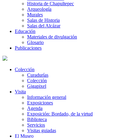
Historia de Chapultepec
Arqueología
Murales
Salas de Historia
Salas del Alcázar
Educación
Materiales de divulgación
Glosario
Publicaciones
Colección
Curadurías
Colección
Gigapixel
Visita
Información general
Exposiciones
Agenda
Exposición: Bordado, de la virtud
Biblioteca
Servicios
Visitas guiadas
El Museo