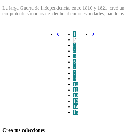
La larga Guerra de Independencia, entre 1810 y 1821, creó un
conjunto de símbolos de identidad como estandartes, banderas…
1
2
3
4
5
6
7
8
9
10
11
12
13
14
15
Crea tus colecciones