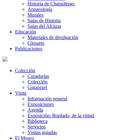
Historia de Chapultepec
Arqueología
Murales
Salas de Historia
Salas del Alcázar
Educación
Materiales de divulgación
Glosario
Publicaciones
Colección
Curadurías
Colección
Gigapixel
Visita
Información general
Exposiciones
Agenda
Exposición: Bordado, de la virtud
Biblioteca
Servicios
Visitas guiadas
El Museo