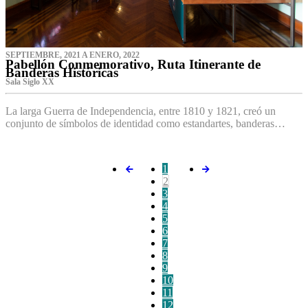
SEPTIEMBRE, 2021 A ENERO, 2022
Pabellón Conmemorativo, Ruta Itinerante de
Banderas Históricas
Sala Siglo XX
La larga Guerra de Independencia, entre 1810 y 1821, creó un
conjunto de símbolos de identidad como estandartes, banderas…
1
2
3
4
5
6
7
8
9
10
11
12