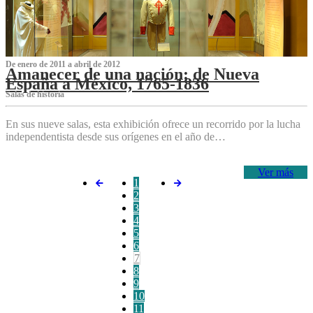
De enero de 2011 a abril de 2012
Amanecer de una nación: de Nueva
España a México, 1765-1836
Salas de historia
En sus nueve salas, esta exhibición ofrece un recorrido por la lucha
independentista desde sus orígenes en el año de…
Ver más
1
2
3
4
5
6
7
8
9
10
11