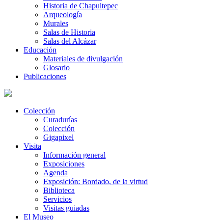
Historia de Chapultepec
Arqueología
Murales
Salas de Historia
Salas del Alcázar
Educación
Materiales de divulgación
Glosario
Publicaciones
Colección
Curadurías
Colección
Gigapixel
Visita
Información general
Exposiciones
Agenda
Exposición: Bordado, de la virtud
Biblioteca
Servicios
Visitas guiadas
El Museo