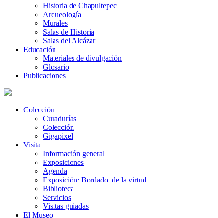
Historia de Chapultepec
Arqueología
Murales
Salas de Historia
Salas del Alcázar
Educación
Materiales de divulgación
Glosario
Publicaciones
Colección
Curadurías
Colección
Gigapixel
Visita
Información general
Exposiciones
Agenda
Exposición: Bordado, de la virtud
Biblioteca
Servicios
Visitas guiadas
El Museo