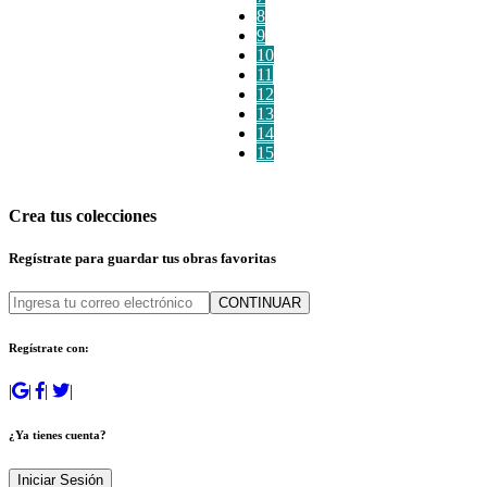
8
9
10
11
12
13
14
15
Crea tus colecciones
Regístrate para guardar tus obras favoritas
CONTINUAR
Regístrate con:
|
|
|
|
¿Ya tienes cuenta?
Iniciar Sesión