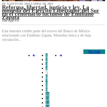
DE AGOSTO DE 2018 A ABRIL DE 2019
Reforma, libertad, justicia y ley. La
moneda del Ejército Libertador del Sur
en el centenario luctuoso de Emiliano
Zapata
Sala Siglo XX
Esta muestra exhibe parte del acervo del Banco de México
relacionado con Emiliano Zapata. Monedas única y de baja
circulación…
Ver más
1
2
3
4
5
6
7
8
9
10
11
12
13