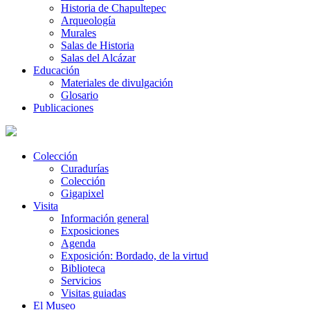
Historia de Chapultepec
Arqueología
Murales
Salas de Historia
Salas del Alcázar
Educación
Materiales de divulgación
Glosario
Publicaciones
Colección
Curadurías
Colección
Gigapixel
Visita
Información general
Exposiciones
Agenda
Exposición: Bordado, de la virtud
Biblioteca
Servicios
Visitas guiadas
El Museo