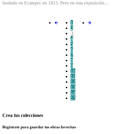
fusilado en Ecatepec en 1815. Pero en esta exposición…
1
2
3
4
5
6
7
8
9
10
11
12
13
14
15
Crea tus colecciones
Regístrate para guardar tus obras favoritas