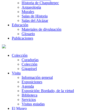
Historia de Chapultepec
Arqueología
Murales
Salas de Historia
Salas del Alcázar
Educación
Materiales de divulgación
Glosario
Publicaciones
Colección
Curadurías
Colección
Gigapixel
Visita
Información general
Exposiciones
Agenda
Exposición: Bordado, de la virtud
Biblioteca
Servicios
Visitas guiadas
El Museo