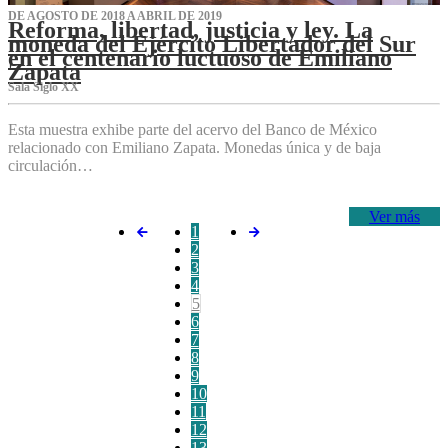
DE AGOSTO DE 2018 A ABRIL DE 2019
Reforma, libertad, justicia y ley. La
moneda del Ejército Libertador del Sur
en el centenario luctuoso de Emiliano
Zapata
Sala Siglo XX
Esta muestra exhibe parte del acervo del Banco de México
relacionado con Emiliano Zapata. Monedas única y de baja
circulación…
Ver más
1
2
3
4
5
6
7
8
9
10
11
12
13