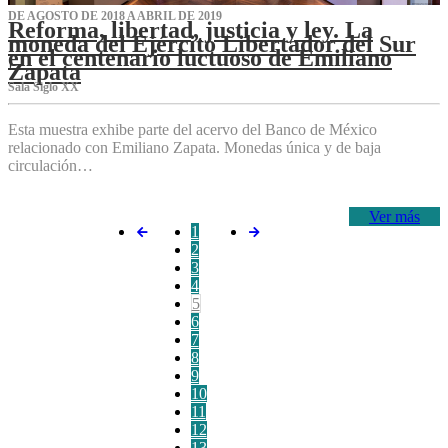
DE AGOSTO DE 2018 A ABRIL DE 2019
Reforma, libertad, justicia y ley. La
moneda del Ejército Libertador del Sur
en el centenario luctuoso de Emiliano
Zapata
Sala Siglo XX
Esta muestra exhibe parte del acervo del Banco de México
relacionado con Emiliano Zapata. Monedas única y de baja
circulación…
Ver más
1
2
3
4
5
6
7
8
9
10
11
12
13