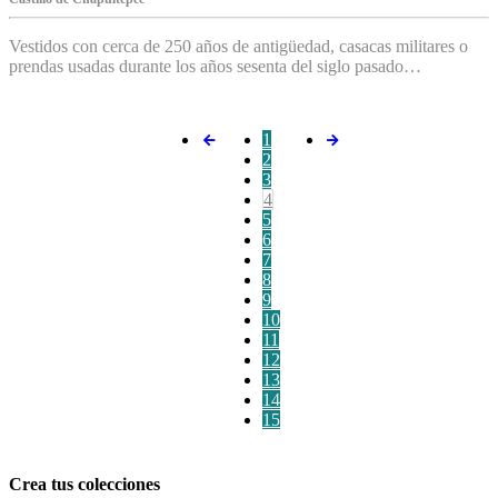
Vestidos con cerca de 250 años de antigüedad, casacas militares o
prendas usadas durante los años sesenta del siglo pasado…
1
2
3
4
5
6
7
8
9
10
11
12
13
14
15
Crea tus colecciones