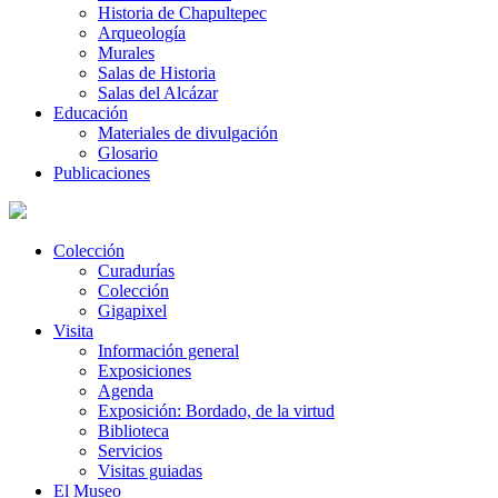
Historia de Chapultepec
Arqueología
Murales
Salas de Historia
Salas del Alcázar
Educación
Materiales de divulgación
Glosario
Publicaciones
Colección
Curadurías
Colección
Gigapixel
Visita
Información general
Exposiciones
Agenda
Exposición: Bordado, de la virtud
Biblioteca
Servicios
Visitas guiadas
El Museo