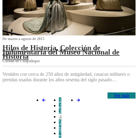
De marzo a agosto de 2015
Hilos de Historia, Colección de
Indumentaria del Museo Nacional de
Historia
Castillo de Chapultepec
Vestidos con cerca de 250 años de antigüedad, casacas militares o
prendas usadas durante los años sesenta del siglo pasado…
Ver más
1
2
3
4
5
6
7