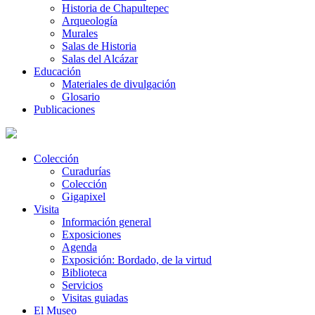
Historia de Chapultepec
Arqueología
Murales
Salas de Historia
Salas del Alcázar
Educación
Materiales de divulgación
Glosario
Publicaciones
Colección
Curadurías
Colección
Gigapixel
Visita
Información general
Exposiciones
Agenda
Exposición: Bordado, de la virtud
Biblioteca
Servicios
Visitas guiadas
El Museo