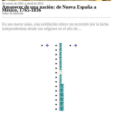
De enero de 2011 a abril de 2012
Amanecer de una nación: de Nueva España a
México, 1765-1836
Salas de historia
En sus nueve salas, esta exhibición ofrece un recorrido por la lucha
independentista desde sus orígenes en el año de…
1
2
3
4
5
6
7
8
9
10
11
12
13
14
15