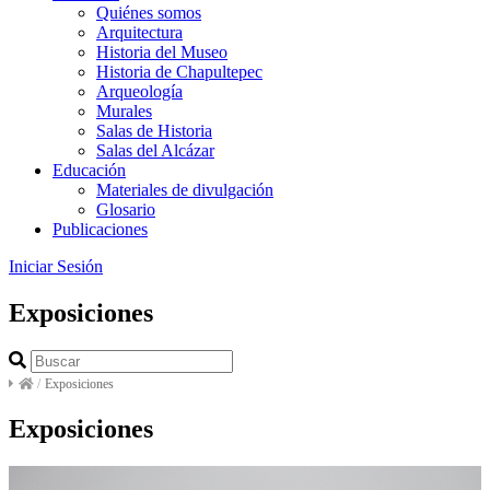
Quiénes somos
Arquitectura
Historia del Museo
Historia de Chapultepec
Arqueología
Murales
Salas de Historia
Salas del Alcázar
Educación
Materiales de divulgación
Glosario
Publicaciones
Iniciar Sesión
Exposiciones
/
Exposiciones
Exposiciones