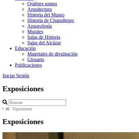
Quiénes somos
Arquitectura
Historia del Museo
Historia de Chapultepec
Arqueología
Murales
Salas de Historia
Salas del Alcázar
Educación
Materiales de divulgación
Glosario
Publicaciones
Iniciar Sesión
Exposiciones
/
Exposiciones
Exposiciones