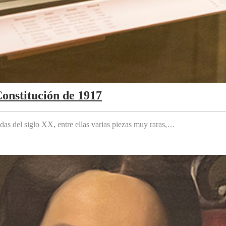
Constitución de 1917
das del siglo XX, entre ellas varias piezas muy raras,…