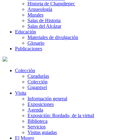
Historia de Chapultepec
Arqueología
Murales
Salas de Historia
Salas del Alcázar
Educación
Materiales de divulgación
Glosario
Publicaciones
Colección
Curadurías
Colección
Gigapixel
Visita
Información general
Exposiciones
Agenda
Exposición: Bordado, de la virtud
Biblioteca
Servicios
Visitas guiadas
El Museo