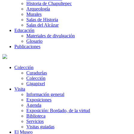
Historia de Chapultepec
Arqueología
Murales
Salas de Historia
Salas del Alcázar
Educación
Materiales de divulgación
Glosario
Publicaciones
Colección
Curadurías
Colección
Gigapixel
Visita
Información general
Exposiciones
Agenda
Exposición: Bordado, de la virtud
Biblioteca
Servicios
Visitas guiadas
El Museo