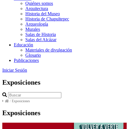
Quiénes somos
Arquitectura
Historia del Museo
Historia de Chapultepec
Arqueología
Murales
Salas de Historia
Salas del Alcázar
Educación
Materiales de divulgación
Glosario
Publicaciones
Iniciar Sesión
Exposiciones
/
Exposiciones
Exposiciones