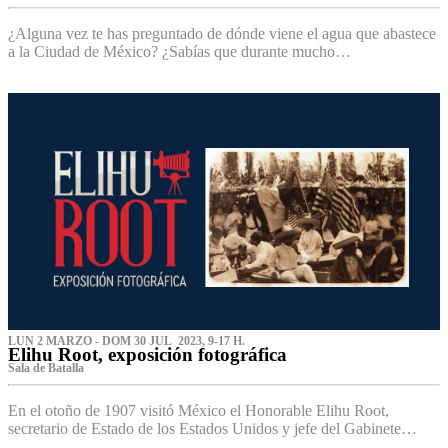
¿Alguna vez te has preguntado de dónde viene el agua que abastece
a la Ciudad de México? ¿Sabías que durante mucho…
LUN 2 MARZO - DOM 30 JUL 2023, 9-17 H.
Elihu Root, exposición fotográfica
Sala de Batalla
En el otoño de 1907 visitó México el Honorable Elihu Root,
secretario de Estado de los Estados Unidos y jefe del Gabinete…