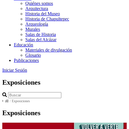
Quiénes somos
Arquitectura
Historia del Museo
Historia de Chapultepec
Arqueología
Murales
Salas de Historia
Salas del Alcázar
Educación
Materiales de divulgación
Glosario
Publicaciones
Iniciar Sesión
Exposiciones
/
Exposiciones
Exposiciones