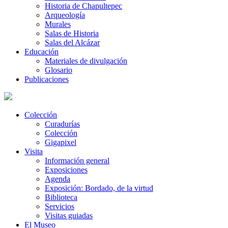
Historia de Chapultepec
Arqueología
Murales
Salas de Historia
Salas del Alcázar
Educación
Materiales de divulgación
Glosario
Publicaciones
Colección
Curadurías
Colección
Gigapixel
Visita
Información general
Exposiciones
Agenda
Exposición: Bordado, de la virtud
Biblioteca
Servicios
Visitas guiadas
El Museo