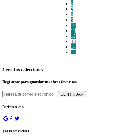
6
7
8
9
10
11
12
13
14
15
Crea tus colecciones
Regístrate para guardar tus obras favoritas
CONTINUAR
Regístrate con:
|
|
|
|
¿Ya tienes cuenta?