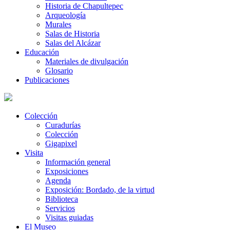
Historia de Chapultepec
Arqueología
Murales
Salas de Historia
Salas del Alcázar
Educación
Materiales de divulgación
Glosario
Publicaciones
Colección
Curadurías
Colección
Gigapixel
Visita
Información general
Exposiciones
Agenda
Exposición: Bordado, de la virtud
Biblioteca
Servicios
Visitas guiadas
El Museo