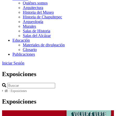
Quiénes somos
Arquitectura
Historia del Museo
Historia de Chapultepec
Arqueología
Murales
Salas de Historia
Salas del Alcázar
Educación
Materiales de divulgación
Glosario
Publicaciones
Iniciar Sesión
Exposiciones
/
Exposiciones
Exposiciones