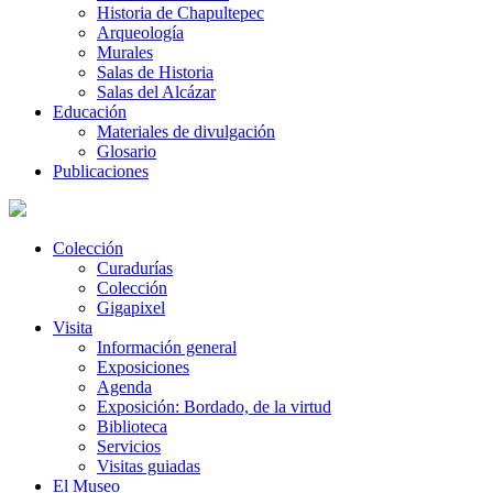
Historia de Chapultepec
Arqueología
Murales
Salas de Historia
Salas del Alcázar
Educación
Materiales de divulgación
Glosario
Publicaciones
Colección
Curadurías
Colección
Gigapixel
Visita
Información general
Exposiciones
Agenda
Exposición: Bordado, de la virtud
Biblioteca
Servicios
Visitas guiadas
El Museo