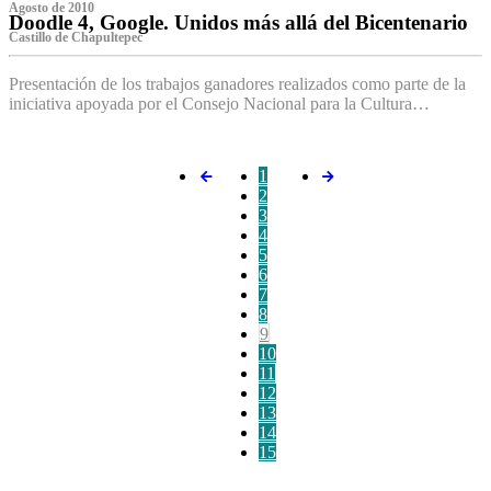
Agosto de 2010
Doodle 4, Google. Unidos más allá del Bicentenario
Castillo de Chapultepec
Presentación de los trabajos ganadores realizados como parte de la
iniciativa apoyada por el Consejo Nacional para la Cultura…
1
2
3
4
5
6
7
8
9
10
11
12
13
14
15