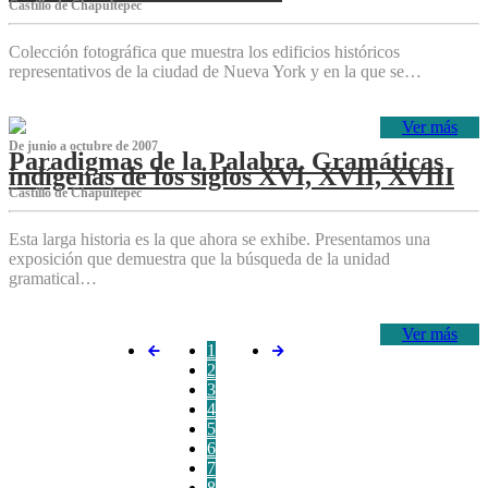
Castillo de Chapultepec
Colección fotográfica que muestra los edificios históricos
representativos de la ciudad de Nueva York y en la que se…
Ver más
De junio a octubre de 2007
Paradigmas de la Palabra. Gramáticas
indígenas de los siglos XVI, XVII, XVIII
Castillo de Chapultepec
Esta larga historia es la que ahora se exhibe. Presentamos una
exposición que demuestra que la búsqueda de la unidad
gramatical…
Ver más
1
2
3
4
5
6
7
8