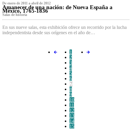
De enero de 2011 a abril de 2012
Amanecer de una nación: de Nueva España a
México, 1765-1836
Salas de historia
En sus nueve salas, esta exhibición ofrece un recorrido por la lucha
independentista desde sus orígenes en el año de…
1
2
3
4
5
6
7
8
9
10
11
12
13
14
15